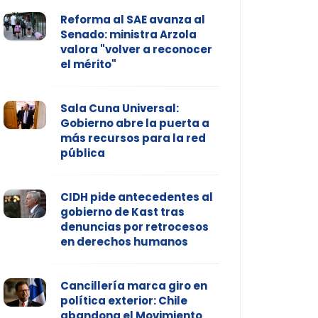
Reforma al SAE avanza al
Senado: ministra Arzola
valora "volver a reconocer
el mérito"
Sala Cuna Universal:
Gobierno abre la puerta a
más recursos para la red
pública
CIDH pide antecedentes al
gobierno de Kast tras
denuncias por retrocesos
en derechos humanos
Cancillería marca giro en
política exterior: Chile
abandona el Movimiento