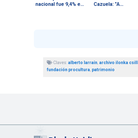
nacional fue 9,4% en
Cazuela: "A…
el…
Claves:
alberto larraín
,
archivo ilonka csil
fundación procultura
,
patrimonio