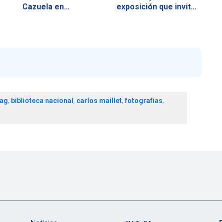
Cazuela en…
exposición que invita
a…
lag
,
biblioteca nacional
,
carlos maillet
,
fotografías
,