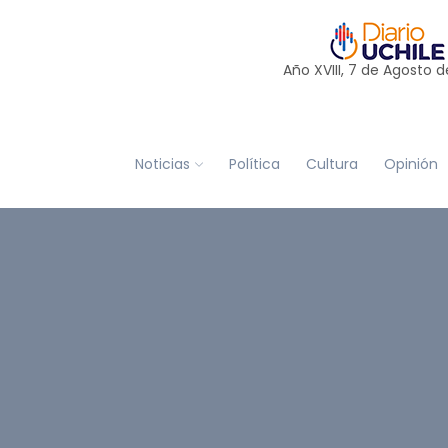
Año XVIII, 7 de
Agosto
d
Noticias
Política
Cultura
Opinión