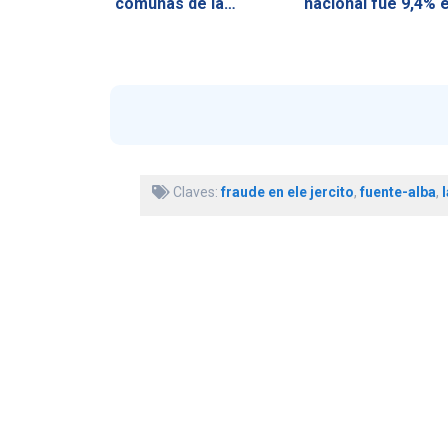
comunas de la…
nacional fue 9,4% 
el…
Claves:
fraude en ele jercito
,
fuente-alba
,