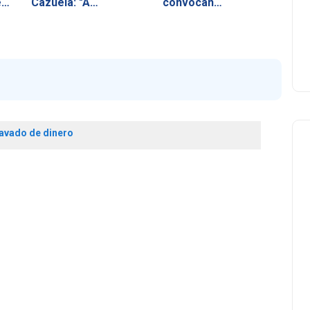
en
Cazuela: "A…
convocan…
lavado de dinero