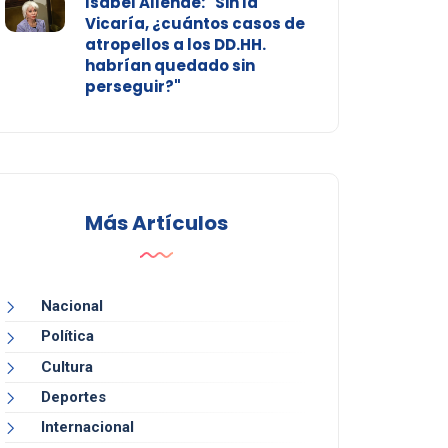
Isabel Allende: "Sin la
Vicaría, ¿cuántos casos de
atropellos a los DD.HH.
habrían quedado sin
perseguir?"
Más Artículos
Nacional
Política
Cultura
Deportes
Internacional