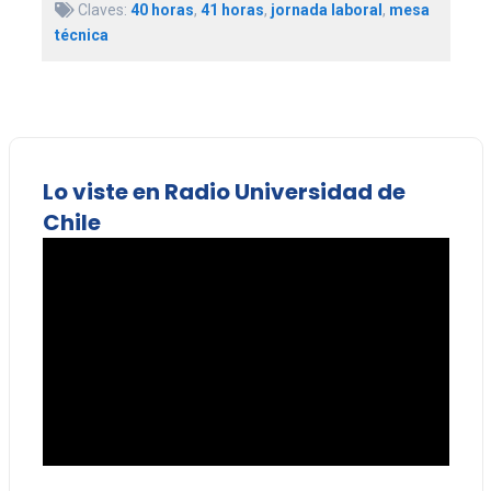
Claves:
40 horas
,
41 horas
,
jornada laboral
,
mesa
técnica
Lo viste en Radio Universidad de
Chile