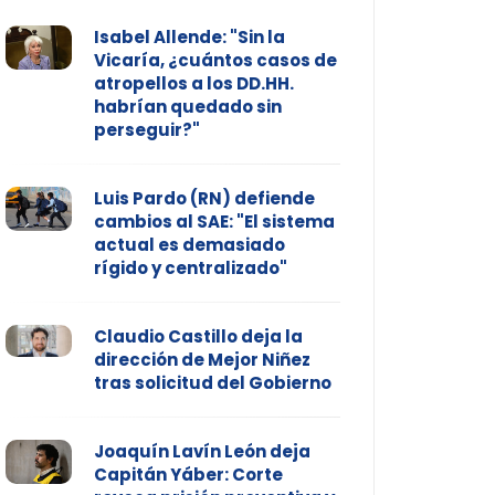
Isabel Allende: "Sin la
Vicaría, ¿cuántos casos de
atropellos a los DD.HH.
habrían quedado sin
perseguir?"
Luis Pardo (RN) defiende
cambios al SAE: "El sistema
actual es demasiado
rígido y centralizado"
Claudio Castillo deja la
dirección de Mejor Niñez
tras solicitud del Gobierno
Joaquín Lavín León deja
Capitán Yáber: Corte