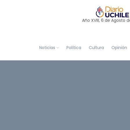
Año XVIII, 6 de
Agosto
d
Noticias
Política
Cultura
Opinión