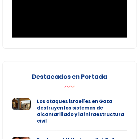
Destacados en Portada
Los ataques israelíes en Gaza
destruyen los sistemas de
alcantarillado y la infraestructura
civil