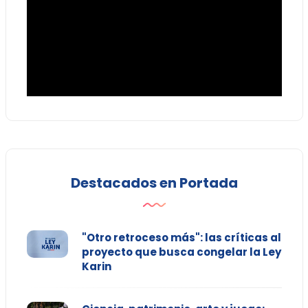
Destacados en Portada
"Otro retroceso más": las críticas al
proyecto que busca congelar la Ley
Karin