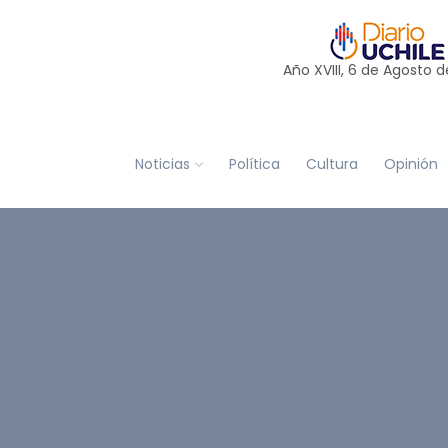
Año XVIII, 6 de
Agosto
d
Noticias
Política
Cultura
Opinión