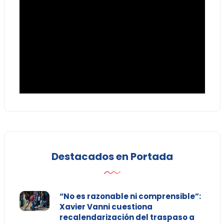
Destacados en Portada
“No es razonable ni comprensible”:
Xavier Vanni cuestiona
recalendarización del traspaso a