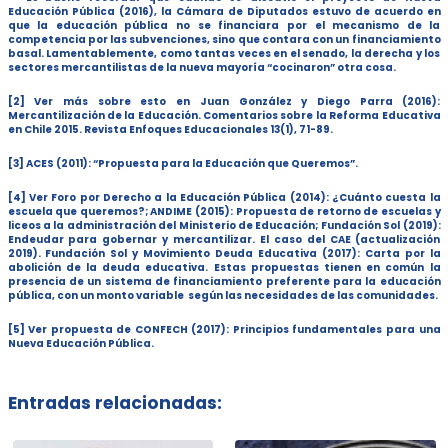
Educación Pública (2016), la Cámara de Diputados estuvo de acuerdo en
que la educación pública no se financiara por el mecanismo de la
competencia por las subvenciones, sino que contara con un financiamiento
basal. Lamentablemente, como tantas veces en el senado, la derecha y los
sectores mercantilistas de la nueva mayoría “cocinaron” otra cosa.
[2] Ver más sobre esto en Juan González y Diego Parra (2016):
Mercantilización de la Educación. Comentarios sobre la Reforma Educativa
en Chile 2015
. Revista Enfoques Educacionales 13(1), 71-89.
[3] ACES (2011):
“Propuesta para la Educación que Queremos”
.
[4] Ver Foro por Derecho a la Educación Pública (2014):
¿Cuánto cuesta la
escuela que queremos?
; ANDIME (2015):
Propuesta de retorno de escuelas y
liceos a la administración del Ministerio de Educación
; Fundación Sol (2019):
Endeudar para gobernar y mercantilizar. El caso del CAE (actualización
2019)
. Fundación Sol y Movimiento Deuda Educativa (2017):
Carta por la
abolición de la deuda educativa
. Estas propuestas tienen en común la
presencia de un sistema de financiamiento preferente para la educación
pública, con un monto variable según las necesidades de las comunidades.
[5] Ver propuesta de CONFECH (2017):
Principios fundamentales para una
Nueva Educación Pública
.
Entradas relacionadas: