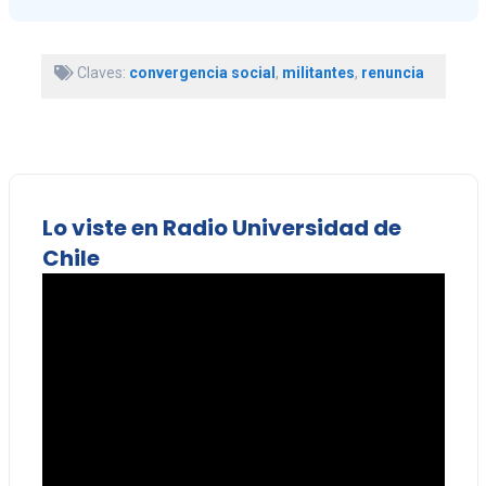
Claves:
convergencia social
,
militantes
,
renuncia
Lo viste en Radio Universidad de
Chile