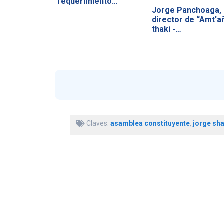
requerimiento…
Jorge Panchoaga,
director de “Amt'a
thaki -…
Claves:
asamblea constituyente
,
jorge sh