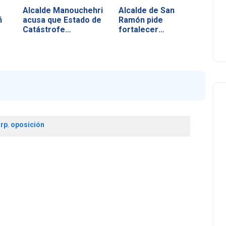
Alcalde Manouchehri
Alcalde de San
ñ
acusa que Estado de
Ramón pide
Catástrofe…
fortalecer
prevención e…
arp
,
oposición