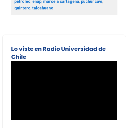
petróleo
,
enap
,
marcela cartagena
,
puchuncaví
,
quintero
,
talcahuano
Lo viste en Radio Universidad de
Chile