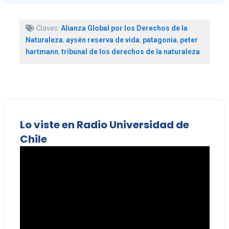
Claves:
Alianza Global por los Derechos de la
Naturaleza
,
aysén reserva de vida
,
patagonia
,
peter
hartmann
,
tribunal de los derechos de la naturaleza
Lo viste en Radio Universidad de
Chile