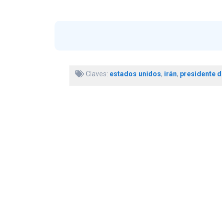
Claves:
estados unidos
,
irán
,
presidente 