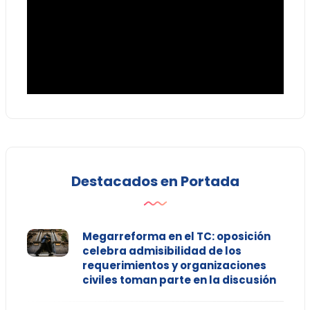
Destacados en Portada
Megarreforma en el TC: oposición
celebra admisibilidad de los
requerimientos y organizaciones
civiles toman parte en la discusión