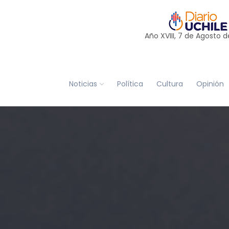
Año XVIII, 7 de
Agosto
d
Noticias
Política
Cultura
Opinión