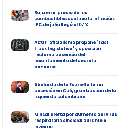
Baja en el precio de los
combustibles contuvó la inflación:
IPC de julio llegó al 0,1%
ACOT: oficialismo propone "fast
track legislativo" y oposición
reclama ausencia del
levantamiento del secreto
bancario
Abelardo de la Espriella toma
posesión en Cali, gran bastión de la
izquierda colombiana
Minsal alerta por aumento del virus
respiratorio sincicial durante el
invierno