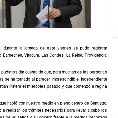
o, durante la jornada de este viernes se pudo registrar
 Barnechea, Vitacura, Las Condes, La Reina, Providencia,
ro pudimos dar cuenta de que, para muchas de las personas
as se ha tornado al parecer imprescindible, independiente
stián Piñera el miércoles pasado y que comenzó a regir a
que habló con nuestro medio en pleno centro de Santiago,
o a realizar los trámites necesarios para llevar a cabo los
nes de su salida y su opinión frente a la medida decretada