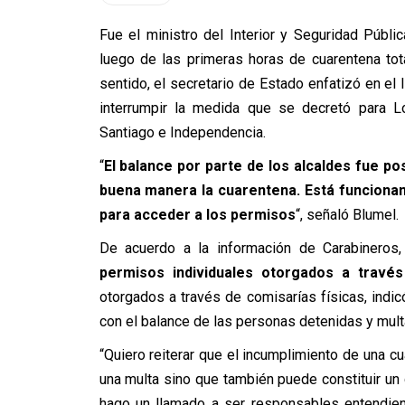
Fue el ministro del Interior y Seguridad Públi
luego de las primeras horas de cuarentena to
sentido, el secretario de Estado enfatizó en el
interrumpir la medida que se decretó para Lo
Santiago e Independencia.
“
El balance por parte de los alcaldes fue p
buena manera la cuarentena. Está funcionand
para acceder a los permisos
“, señaló Blumel.
De acuerdo a la información de Carabinero
permisos individuales otorgados a través 
otorgados a través de comisarías físicas, indicó
con el balance de las personas detenidas y multa
“Quiero reiterar que el incumplimiento de una cu
una multa sino que también puede constituir un d
hago un llamado a ser responsables entendien