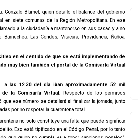
ca, Gonzalo Blumel, quien detalló el balance del gobierno
tal en siete comunas de la Región Metropolitana. En ese
 llamado a la ciudadanía a mantenerse en sus casas y a no
 Barnechea, Las Condes, Vitacura, Providencia, Ñuñoa,
ositivo en el sentido de que se está implementando de
o muy bien también el portal de la Comisaría Virtual
s,
a las 12.30 del día iban aproximadamente 52 mil
de la Comisaría Virtual.
Respecto de los permisos
 que ese número se detallará al finalizar la jornada, junto
das por no respetar la cuarentena total.
arentena no solo constituye una falta que puede significar
elito. Eso está tipificado en el Código Penal, por lo tanto
do que quien no cumpla va a tener sanciones penales”,