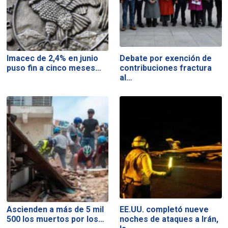
Imacec de 2,4% en junio
Debate por exención de
puso fin a cinco meses…
contribuciones fractura
al…
Ascienden a más de 5 mil
EE.UU. completó nueve
500 los muertos por los…
noches de ataques a Irán,