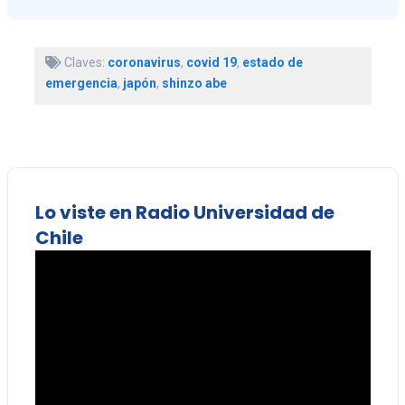
Claves:
coronavirus
,
covid 19
,
estado de
emergencia
,
japón
,
shinzo abe
Lo viste en Radio Universidad de
Chile