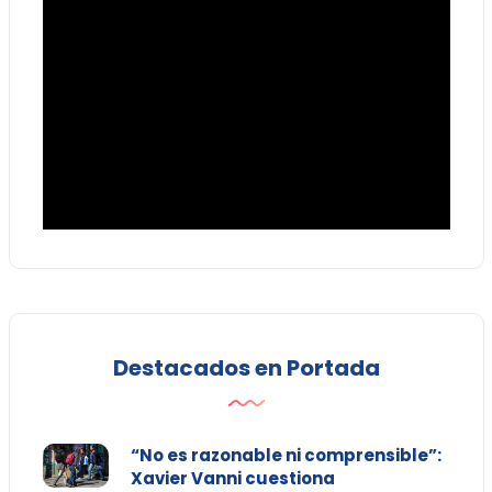
Destacados en Portada
“No es razonable ni comprensible”:
Xavier Vanni cuestiona