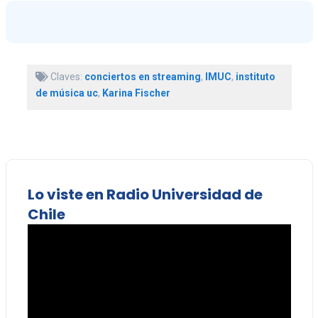
Claves:
conciertos en streaming
,
IMUC
,
instituto
de música uc
,
Karina Fischer
Lo viste en Radio Universidad de
Chile