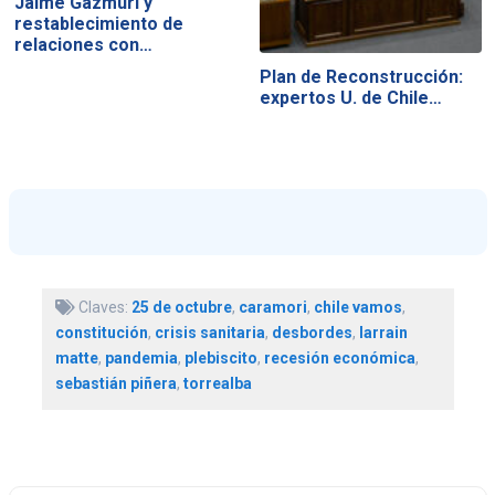
Jaime Gazmuri y
restablecimiento de
relaciones con…
Plan de Reconstrucción:
expertos U. de Chile…
Claves:
25 de octubre
,
caramori
,
chile vamos
,
constitución
,
crisis sanitaria
,
desbordes
,
larrain
matte
,
pandemia
,
plebiscito
,
recesión económica
,
sebastián piñera
,
torrealba