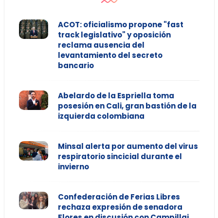
ACOT: oficialismo propone "fast
track legislativo" y oposición
reclama ausencia del
levantamiento del secreto
bancario
Abelardo de la Espriella toma
posesión en Cali, gran bastión de la
izquierda colombiana
Minsal alerta por aumento del virus
respiratorio sincicial durante el
invierno
Confederación de Ferias Libres
rechaza expresión de senadora
Flores en discusión con Campillai