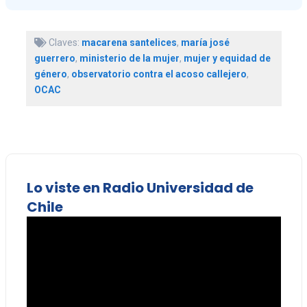
Claves:
macarena santelices
,
maría josé
guerrero
,
ministerio de la mujer
,
mujer y equidad de
género
,
observatorio contra el acoso callejero
,
OCAC
Lo viste en Radio Universidad de
Chile