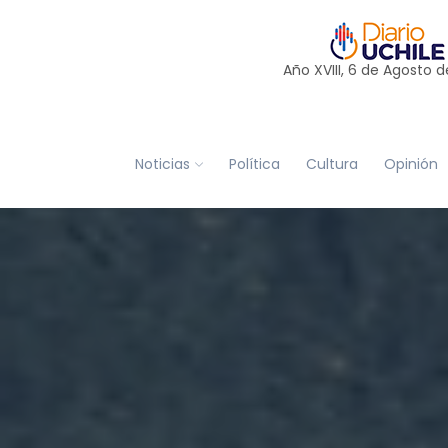
Año XVIII, 6 de
Agosto
d
Noticias
Política
Cultura
Opinión