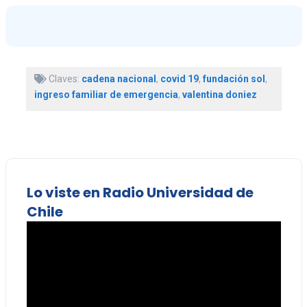
Claves:
cadena nacional
,
covid 19
,
fundación sol
,
ingreso familiar de emergencia
,
valentina doniez
Lo viste en Radio Universidad de
Chile