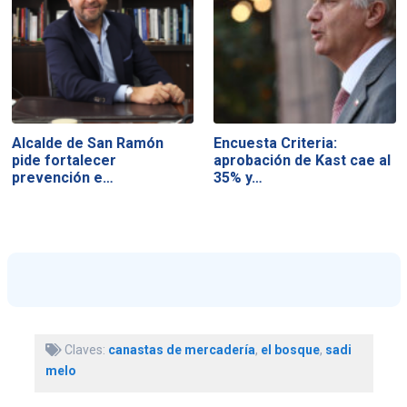
Alcalde de San Ramón
Encuesta Criteria:
pide fortalecer
aprobación de Kast cae al
prevención e…
35% y…
Claves:
canastas de mercadería
,
el bosque
,
sadi
melo