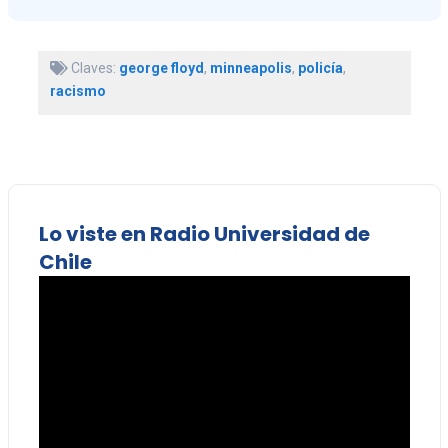
Claves:
george floyd
,
minneapolis
,
policía
,
racismo
Lo viste en Radio Universidad de
Chile