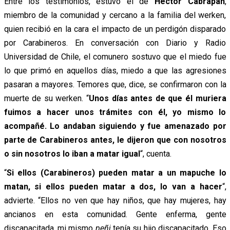
Entre los testimonios, estuvo el de
Héctor Cabrapan
,
miembro de la comunidad y cercano a la familia del werken,
quien recibió en la cara el impacto de un perdigón disparado
por Carabineros. En conversación con Diario y Radio
Universidad de Chile, el comunero sostuvo que el miedo fue
lo que primó en aquellos días, miedo a que las agresiones
pasaran a mayores. Temores que, dice, se confirmaron con la
muerte de su werken.
“
Unos días antes de que él muriera
fuimos a hacer unos trámites con él, yo mismo lo
acompañé. Lo andaban siguiendo y fue amenazado por
parte de Carabineros antes, le dijeron que con nosotros
o sin nosotros lo iban a matar igual
“, cuenta.
“
Si ellos (Carabineros) pueden matar a un mapuche lo
matan, si ellos pueden matar a dos, lo van a hacer
“,
advierte. “Ellos no ven que hay niños, que hay mujeres, hay
ancianos en esta comunidad. Gente enferma, gente
discapacitada, mi mismo
peñi
tenía su hijo discapacitado. Eso