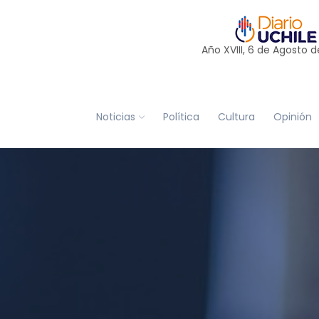
Año XVIII, 6 de
Agosto
d
Noticias
Política
Cultura
Opinión