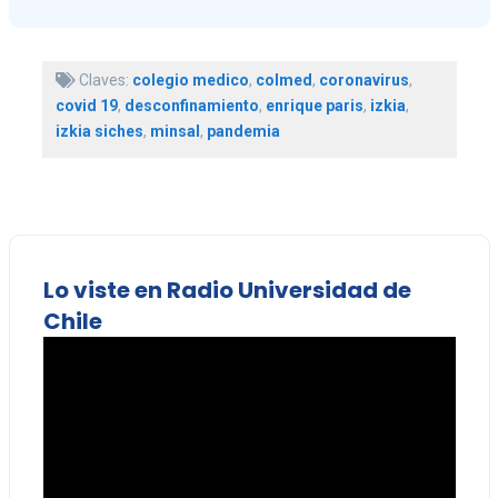
Claves:
colegio medico
,
colmed
,
coronavirus
,
covid 19
,
desconfinamiento
,
enrique paris
,
izkia
,
izkia siches
,
minsal
,
pandemia
Lo viste en Radio Universidad de
Chile