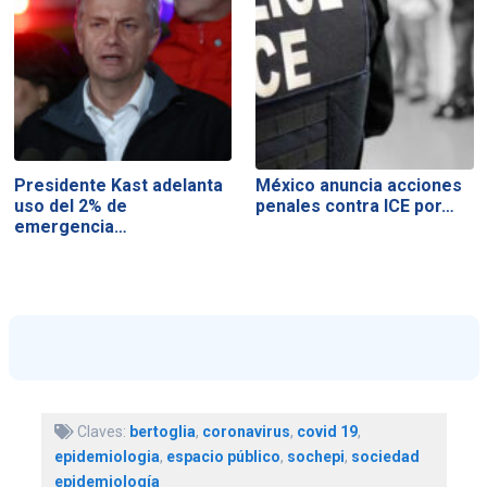
Presidente Kast adelanta
México anuncia acciones
uso del 2% de
penales contra ICE por…
emergencia…
Claves:
bertoglia
,
coronavirus
,
covid 19
,
epidemiologia
,
espacio público
,
sochepi
,
sociedad
epidemiología