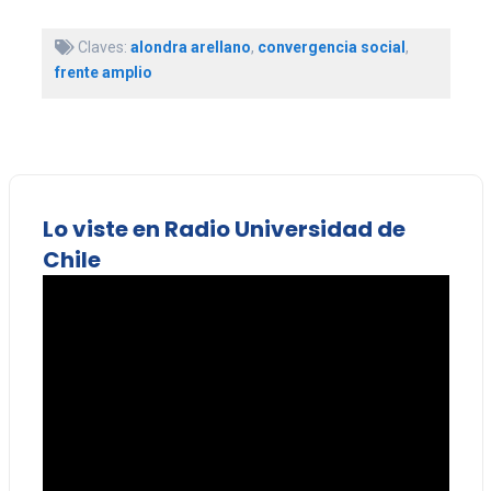
Claves:
alondra arellano
,
convergencia social
,
frente amplio
Lo viste en Radio Universidad de
Chile