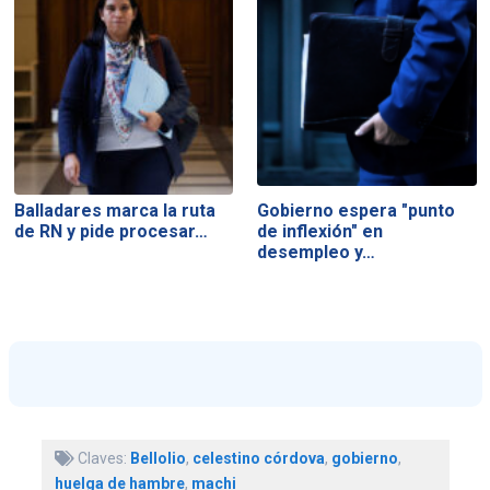
Balladares marca la ruta
Gobierno espera "punto
de RN y pide procesar…
de inflexión" en
desempleo y…
Claves:
Bellolio
,
celestino córdova
,
gobierno
,
huelga de hambre
,
machi