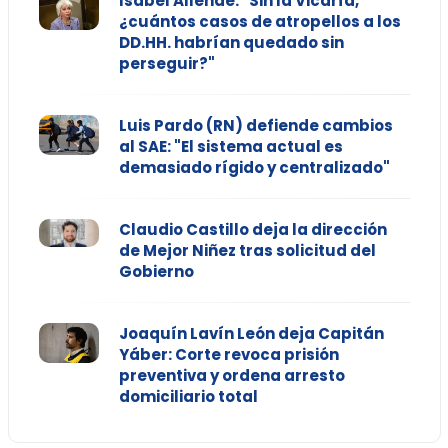
Isabel Allende: "Sin la Vicaría,
¿cuántos casos de atropellos a los
DD.HH. habrían quedado sin
perseguir?"
Luis Pardo (RN) defiende cambios
al SAE: "El sistema actual es
demasiado rígido y centralizado"
Claudio Castillo deja la dirección
de Mejor Niñez tras solicitud del
Gobierno
Joaquín Lavín León deja Capitán
Yáber: Corte revoca prisión
preventiva y ordena arresto
domiciliario total