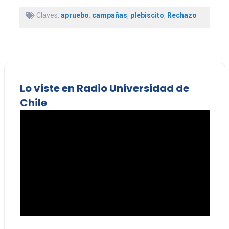
Claves:
apruebo
,
campañas
,
plebiscito
,
Rechazo
Lo viste en Radio Universidad de
Chile