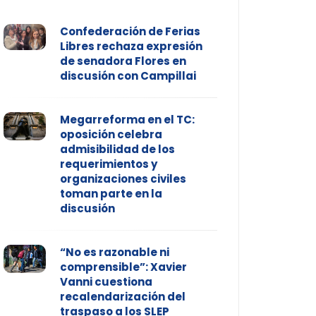
Confederación de Ferias
Libres rechaza expresión
de senadora Flores en
discusión con Campillai
Megarreforma en el TC:
oposición celebra
admisibilidad de los
requerimientos y
organizaciones civiles
toman parte en la
discusión
“No es razonable ni
comprensible”: Xavier
Vanni cuestiona
recalendarización del
traspaso a los SLEP