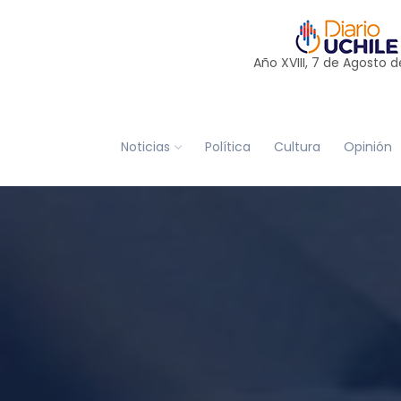
Año XVIII, 7 de
Agosto
d
Noticias
Política
Cultura
Opinión