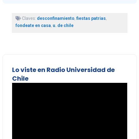
Claves:
desconfinamiento
,
fiestas patrias
,
fondeate en casa
,
u. de chile
Lo viste en Radio Universidad de
Chile