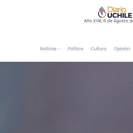
Año XVIII, 6 de
Agosto
d
Noticias
Política
Cultura
Opinión