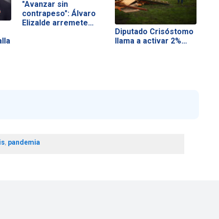
"Avanzar sin
contrapeso": Álvaro
Elizalde arremete…
Diputado Crisóstomo
lla
llama a activar 2%…
is
,
pandemia