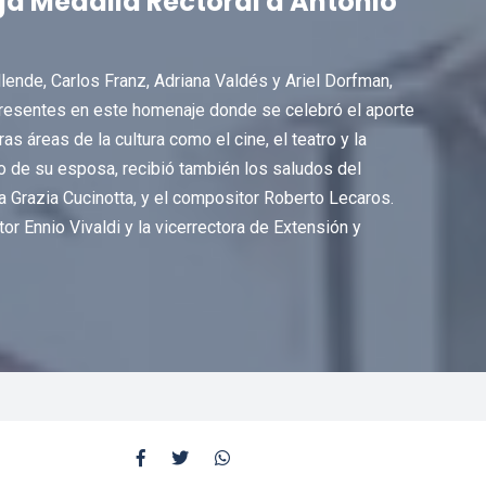
ga Medalla Rectoral a Antonio
llende, Carlos Franz, Adriana Valdés y Ariel Dorfman,
presentes en este homenaje donde se celebró el aporte
ras áreas de la cultura como el cine, el teatro y la
do de su esposa, recibió también los saludos del
a Grazia Cucinotta, y el compositor Roberto Lecaros.
or Ennio Vivaldi y la vicerrectora de Extensión y