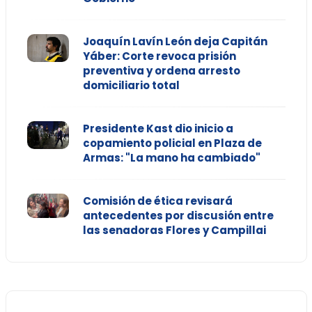
Joaquín Lavín León deja Capitán
Yáber: Corte revoca prisión
preventiva y ordena arresto
domiciliario total
Presidente Kast dio inicio a
copamiento policial en Plaza de
Armas: "La mano ha cambiado"
Comisión de ética revisará
antecedentes por discusión entre
las senadoras Flores y Campillai