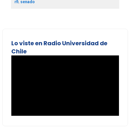
rfi
,
senado
Lo viste en Radio Universidad de
Chile