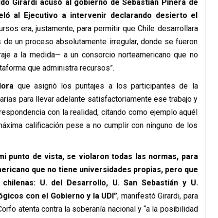
do Girardi
acusó al gobierno de Sebastián Piñera de
eló al Ejecutivo a intervenir declarando desierto el
rsos era, justamente, para permitir que Chile desarrollara
s de un proceso absolutamente irregular, donde se fueron
raje a la medida— a un consorcio norteamericano que no
ataforma que administra recursos”.
dora
que asignó los puntajes a los participantes de la
arias para llevar adelante satisfactoriamente ese trabajo y
respondencia con la realidad, citando como ejemplo aquél
máxima calificación pese a no cumplir con ninguno de los
i punto de vista, se violaron todas las normas, para
ericano que no tiene universidades propias, pero que
 chilenas: U. del Desarrollo, U. San Sebastián y U.
gicos con el Gobierno y la UDI”
, manifestó Girardi, para
orfo atenta contra la soberanía nacional y “a la posibilidad