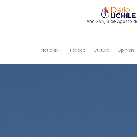
Año XVIII, 8 de
Agosto
d
Noticias
Política
Cultura
Opinión