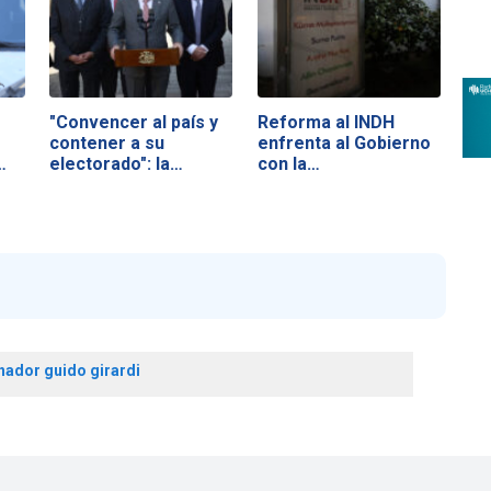
"Convencer al país y
Reforma al INDH
contener a su
enfrenta al Gobierno
electorado": la…
con la…
nador guido girardi