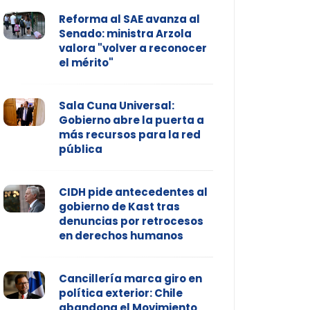
Reforma al SAE avanza al
Senado: ministra Arzola
valora "volver a reconocer
el mérito"
Sala Cuna Universal:
Gobierno abre la puerta a
más recursos para la red
pública
CIDH pide antecedentes al
gobierno de Kast tras
denuncias por retrocesos
en derechos humanos
Cancillería marca giro en
política exterior: Chile
abandona el Movimiento