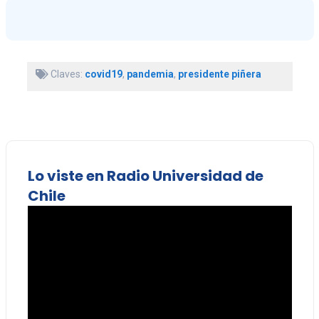
Claves:
covid19
,
pandemia
,
presidente piñera
Lo viste en Radio Universidad de
Chile