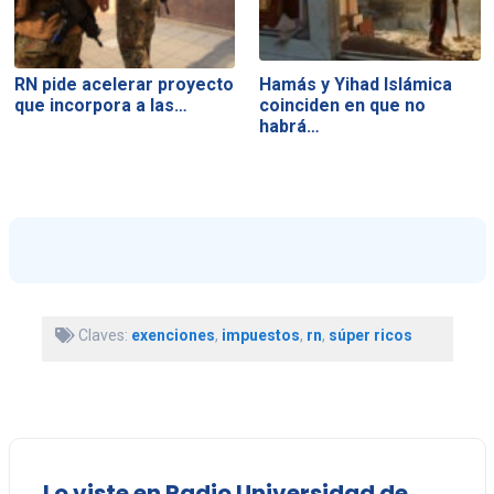
RN pide acelerar proyecto
Hamás y Yihad Islámica
que incorpora a las…
coinciden en que no
habrá…
Claves:
exenciones
,
impuestos
,
rn
,
súper ricos
Lo viste en Radio Universidad de