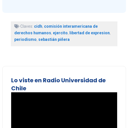
Claves:
cidh
,
comisión interamericana de
derechos humanos
,
ejercito
,
libertad de expresion
,
periodismo
,
sebastián piñera
Lo viste en Radio Universidad de
Chile