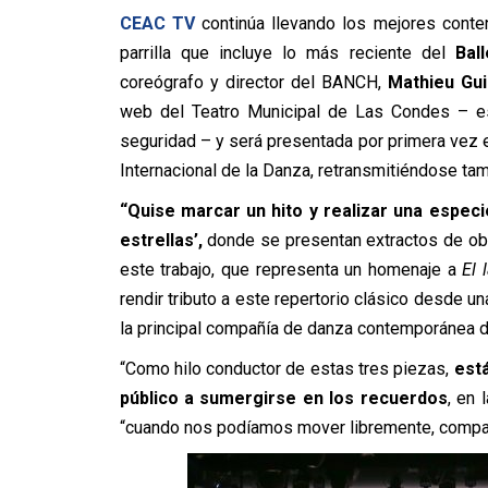
CEAC TV
continúa llevando los mejores conte
parrilla que incluye lo más reciente del
Ball
coreógrafo y director del BANCH,
Mathieu Gu
web del Teatro Municipal de Las Condes – es
seguridad – y será presentada por primera vez 
Internacional de la Danza, retransmitiéndose ta
“Quise marcar un hito y realizar una especi
estrellas’,
donde se presentan extractos de obr
este trabajo, que representa un homenaje a
El l
rendir tributo a este repertorio clásico desde un
la principal compañía de danza contemporánea d
“Como hilo conductor de estas tres piezas,
está
público a sumergirse en los recuerdos
, en 
“cuando nos podíamos mover libremente, comparti