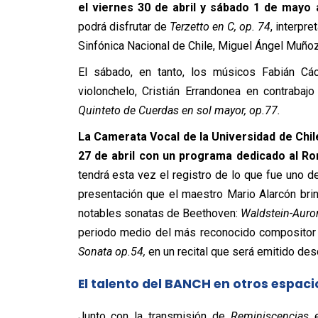
el viernes 30 de abril y sábado 1 de mayo 
podrá disfrutar de
Terzetto en C, op. 74
, interpr
Sinfónica Nacional de Chile, Miguel Ángel Muñoz 
El sábado, en tanto, los músicos Fabián Các
violonchelo, Cristián Errandonea en contrabajo
Quinteto de Cuerdas en sol mayor, op.77.
La Camerata Vocal de la Universidad de Chi
27 de abril con un programa dedicado al R
tendrá esta vez el registro de lo que fue uno d
presentación que el maestro Mario Alarcón bri
notables sonatas de Beethoven:
Waldstein-Auro
periodo medio del más reconocido compositor 
Sonata op.54,
en un recital que será emitido des
El talento del BANCH en otros espaci
Junto con la transmisión de
Reminiscencias
e