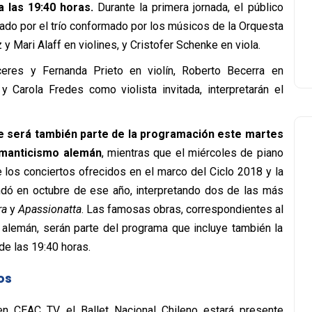
a las 19:40 horas.
Durante la primera jornada, el público
etado por el trío conformado por los músicos de la Orquesta
y Mari Alaff en violines, y Cristofer Schenke en viola.
eres y Fernanda Prieto en violín, Roberto Becerra en
 y Carola Fredes como violista invitada, interpretarán el
le será también parte de la programación este martes
omanticismo alemán
, mientras que el miércoles de piano
e los conciertos ofrecidos en el marco del Ciclo 2018 y la
ndó en octubre de ese año, interpretando dos de las más
ra
y
Apassionatta
. Las famosas obras, correspondientes al
alemán, serán parte del programa que incluye también la
de las 19:40 horas.
os
n CEAC TV, el Ballet Nacional Chileno estará presente