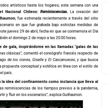
nidos artísticos hasta los hogares, esta semana con una
et Nacional Chileno:
Reminiscencias.
La creación del
ilhaumon
, fue estrenada recientemente a través del sitio
cenario en que fue grabada bajo estrictas medidas de
este jueves 29 de abril, fecha en que se conmemora el Día
mbién el domingo 2 de mayo a las 20:00 horas.
e de gala, inspirándome en las llamadas ‘galas de las
as clásicas”, comentó el coreógrafo francés respecto de
ago de los cisnes, Giselle
y
El Cascanueces
, y que busca
a propuesta conceptual y estética en línea con el estilo de
el país.
 la idea del confinamiento como instancia que lleva al
las reminiscencias de los tiempos previos a la pandemia,
r y fluir en los escenarios”, explica Guilhaumon.