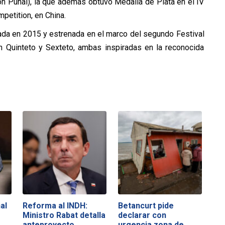
n Puñal), la que además obtuvo Medalla de Plata en el IV
petition, en China.
da en 2015 y estrenada en el marco del segundo Festival
n Quinteto y Sexteto, ambas inspiradas en la reconocida
al
Reforma al INDH:
Betancurt pide
Ministro Rabat detalla
declarar con
anteproyecto…
urgencia zona de…