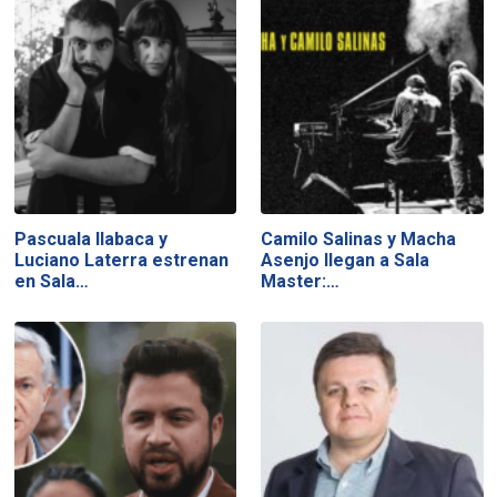
Pascuala Ilabaca y
Camilo Salinas y Macha
Luciano Laterra estrenan
Asenjo llegan a Sala
en Sala…
Master:…